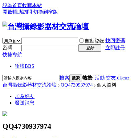
設為首頁
收藏本站
開啟輔助訪問
切換到窄版
找回密碼
自動登錄
密碼
立即註冊
登錄
快捷導航
論壇
BBS
搜索
熱搜:
活動
交友
discuz
搜索
台灣攝錄影器材交流論壇
›
QQ4730937974
›
個人資料
加為好友
發送消息
QQ4730937974