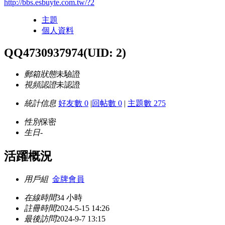
http://bbs.esbuyte.com.tw/?2
主題
個人資料
QQ4730937974
(UID: 2)
郵箱狀態
未驗證
視頻認證
未認證
統計信息
好友數 0
|
回帖數 0
|
主題數 275
性別
保密
生日
-
活躍概況
用戶組
金牌會員
在線時間
34 小時
註冊時間
2024-5-15 14:26
最後訪問
2024-9-7 13:15