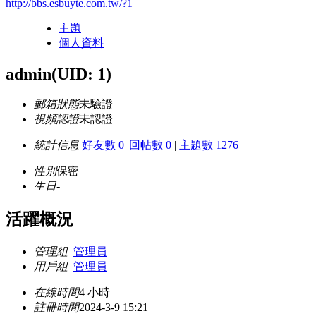
http://bbs.esbuyte.com.tw/?1
主題
個人資料
admin
(UID: 1)
郵箱狀態
未驗證
視頻認證
未認證
統計信息
好友數 0
|
回帖數 0
|
主題數 1276
性別
保密
生日
-
活躍概況
管理組
管理員
用戶組
管理員
在線時間
4 小時
註冊時間
2024-3-9 15:21