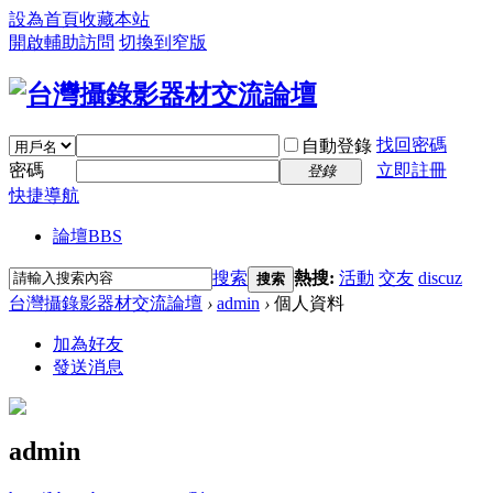
設為首頁
收藏本站
開啟輔助訪問
切換到窄版
找回密碼
自動登錄
密碼
立即註冊
登錄
快捷導航
論壇
BBS
搜索
熱搜:
活動
交友
discuz
搜索
台灣攝錄影器材交流論壇
›
admin
›
個人資料
加為好友
發送消息
admin